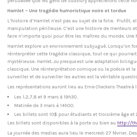
persuadée que les gens de Sudbury apprécierons cette nou
Hamlet – Une tragédie humoristique noire et tordue
L’histoire d’Hamlet n’est pas au sujet de la folie. Plutôt, e
manipulation périlleuse. C’est une histoire de menteurs et
faire n’importe quoi pour être les maîtres du monde. Une hi
Hamlet explore un environnement subjugué. Lorsqu’on for
réinterpréter cette tragédie classique, tout ce qui pourrait
mystérieuse.
Hamlet…ou presque
est une adaptation bilingue
classique. Une réinterprétation comique ou la poésie et la 
surveiller et de surveiller les autres est la véritable questi
Les représentations auront lieu au
Ernie Checkeris Theatre
à 
Les 1,2,7,8 et 9 mars à 19h30.
Matinée de 3 mars à 14h00.
Les billets sont 10$ pour étudiants et troisième âge et
Les billets sont disponibles à la porte ou bien au
http://th
La journée des medias aura lieu le mercredi 27 février. Des