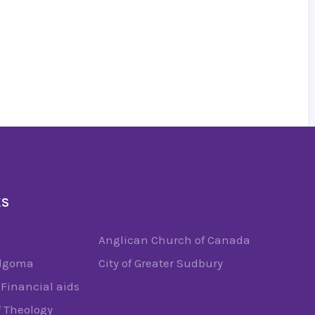
KS
Anglican Church of Canada
Algoma
City of Greater Sudbury
Financial aids
f Theology