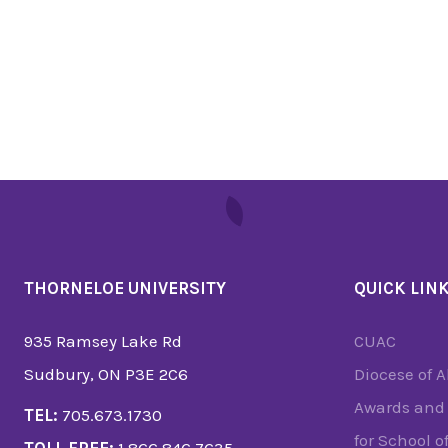
THORNELOE UNIVERSITY
QUICK LIN
935 Ramsey Lake Rd
CUAC
Sudbury, ON P3E 2C6
Diocese of 
Awards and 
TEL:
705.673.1730
for School o
TOLL FREE:
1.866.846.7635