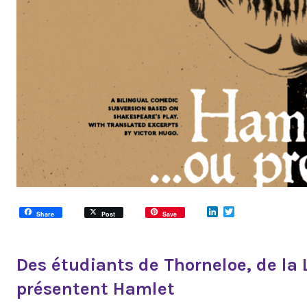
LinkedIn
Twitter
Share
Post
Save
Des étudiants de Thorneloe, de la
présentent Hamlet